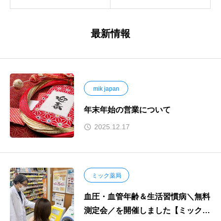
最新情報
mik japan
年末年始の営業について
2025.12.17
ミック薬局
血圧・血管年齢＆生活習慣病＼無料
測定会／を開催しました【ミック薬