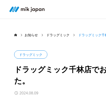
お知らせ
ドラッグミック
ドラッグミック千
ドラッグミック
SERVICE
ドラッグミック千林店で
CARE
た。
わたしたちの事業について
ケアサービ
「諦めたもの」「失ったもの」を
身体だ
取り戻す一助に
る施設
2024.08.09
ミック健康