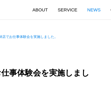
ABOUT
SERVICE
NEWS
林店でお仕事体験会を実施しました。
お仕事体験会を実施しまし
 SERVICE
DRUG STOR
ス事業部
ドラッグストア事業部
けでなく心もサポートでき
両立している先輩がい
理解のある職場環境
の森
ドラッグミック