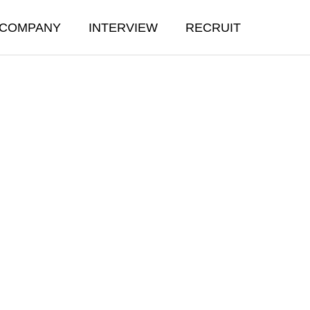
COMPANY
INTERVIEW
RECRUIT
E
ELECTRIC
COMMERCE
るからこそ
ステップアップを通してご利用者
EC事業部
様により深くお手伝いができる
skymik