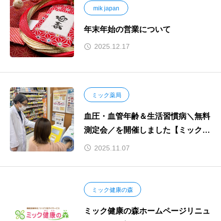
mik japan
年末年始の営業について
2025.12.17
ミック薬局
血圧・血管年齢＆生活習慣病＼無料
測定会／を開催しました【ミック薬
局京阪千林店】
2025.11.07
ミック健康の森
ミック健康の森ホームページリニュ