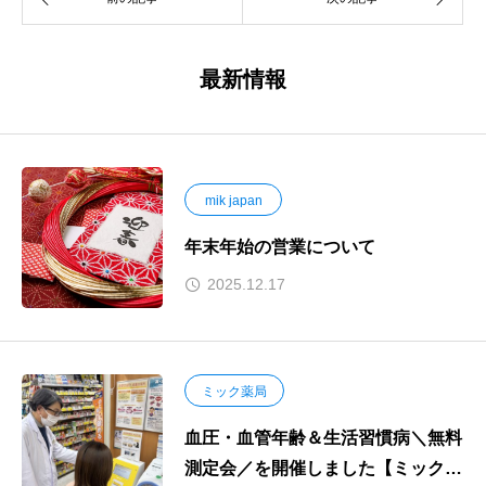
最新情報
mik japan
年末年始の営業について
2025.12.17
ミック薬局
血圧・血管年齢＆生活習慣病＼無料
測定会／を開催しました【ミック薬